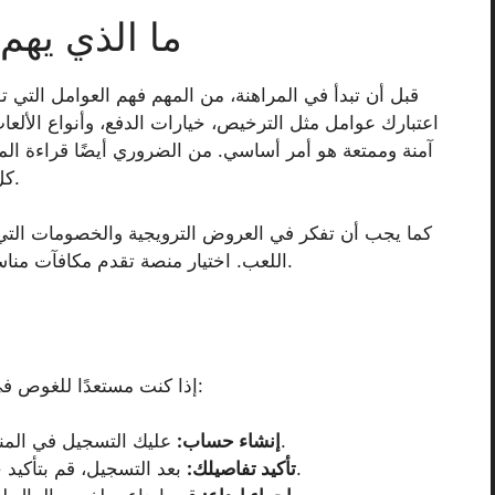
ما الذي يهم
قبل أن تبدأ في المراهنة، من المهم فهم العوامل التي ت
اعتبارك عوامل مثل الترخيص، خيارات الدفع، وأنواع الألعا
آمنة وممتعة هو أمر أساسي. من الضروري أيضًا قراءة الم
كل هذه العناصر تؤثر في نجاح تجربتك في المراهنة.
كما يجب أن تفكر في العروض الترويجية والخصومات التي 
اللعب. اختيار منصة تقدم مكافآت مناسبة يمكن أن يحسن من فرصك في تحقيق الأرباح.
إذا كنت مستعدًا للغوص في عالم المراهنة، اتبع هذه الخطوات السهلة للبدء:
عليك التسجيل في المنصة التي اخترتها وإدخال بياناتك الشخصية.
إنشاء حساب:
بعد التسجيل، قم بتأكيد حسابك عن طريق توفير الوثائق المطلوبة.
تأكيد تفاصيلك: