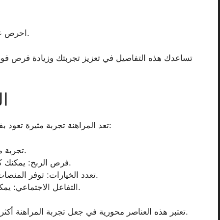
احرص على متابعة الأحداث الرياضية والإحصائيات.
تساعدك هذه التفاصيل في تعزيز تجربتك وزيادة فرص فوزك
ال
تعد المراهنة تجربة مثيرة تعود بفوائد متعددة. إليك بعض المزايا الرئيسية للمراهنة:
تجربة ممتعة وشيقة يمكن أن تضيف إثارة لحياتك.
فرص الربح: يمكنك كسب الأموال من خلال استراتيجيات جيدة.
تعدد الخيارات: توفر المنصات مجموعة متنوعة من الألعاب والمراهنات.
التفاعل الاجتماعي: يمكن أن تجعلك المراهنة تتواصل مع الآخرين.
تعتبر هذه العناصر محورية في جعل تجربة المراهنة أكثر جاذبية، مما يسهم في زيادة اهتمامك واستمتاعك.