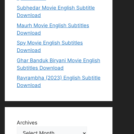
Subhedar Movie English Subtitle
Download
Maurh Movie English Subtitles
Download
Spy Movie English Subtitles
Download
Ghar Banduk Biryani Movie English
Subtitles Download
Ravrambha (2023) English Subtitle
Download
Archives