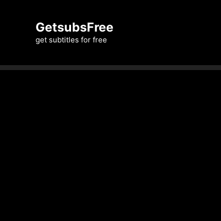
Skip
to
GetsubsFree
content
get subtitles for free