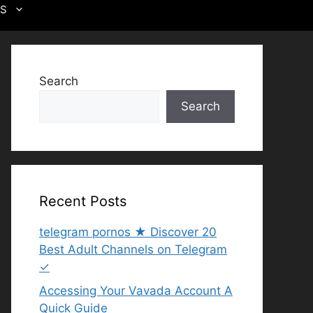
US
Search
Search
Recent Posts
telegram pornos ★ Discover 20
Best Adult Channels on Telegram
✓
Accessing Your Vavada Account A
Quick Guide